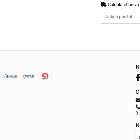
Calculá el cost
N
C
N