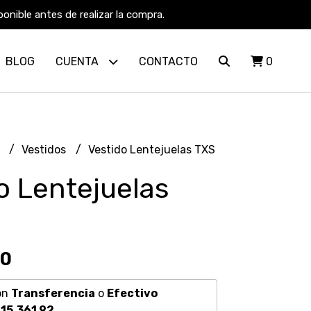
nible antes de realizar la compra.
BLOG
CUENTA
CONTACTO
0
R
Vestidos
Vestido Lentejuelas TXS
o Lentejuelas
40
on
Transferencia
o
Efectivo
15.361,92