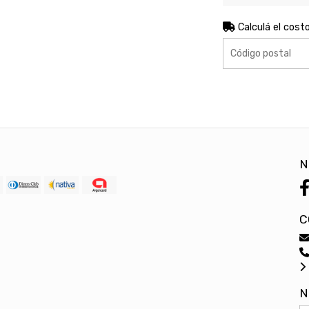
Calculá el cost
N
C
N