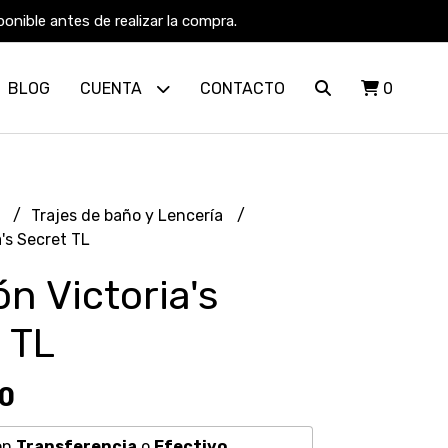
nible antes de realizar la compra.
BLOG
CUENTA
CONTACTO
0
R
Trajes de baño y Lencería
's Secret TL
n Victoria's
 TL
80
on
Transferencia
o
Efectivo