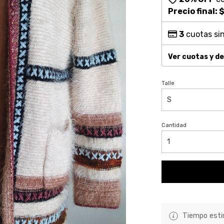
Precio final:
$
3
cuotas sin
Ver cuotas y d
Talle
Cantidad
Tiempo estim