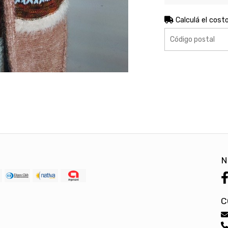
Calculá el cost
N
C