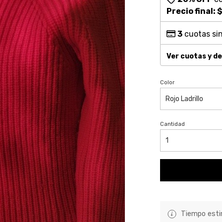
Precio final:
$
3
cuotas sin
Ver cuotas y d
Color
Cantidad
Tiempo estim