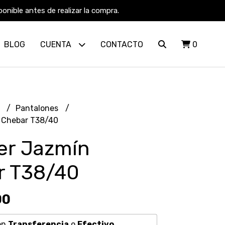
nible antes de realizar la compra.
BLOG
CUENTA
CONTACTO
0
R
Pantalones
 Chebar T38/40
er Jazmín
r T38/40
00
on
Transferencia
o
Efectivo