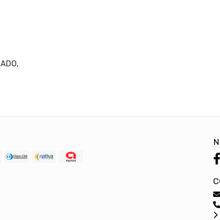
LADO,
N
C