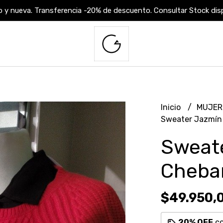
 y nueva. Transferencia -20% de descuento. Consultar Stock dispo
Inicio
MUJE
Sweater Jazmín
Sweat
Cheba
$49.950,
20% OFF
c