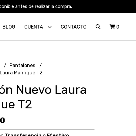
nible antes de realizar la compra.
BLOG
CUENTA
CONTACTO
0
R
Pantalones
Laura Manrique T2
ón Nuevo Laura
que T2
20
on
Transferencia
o
Efectivo