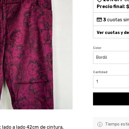
Precio final:
$
3
cuotas sin
Ver cuotas y d
Color
Cantidad
Tiempo estim
 lado a lado 42cm de cintura,