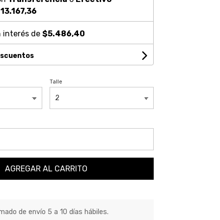
13.167,36
 interés de
$5.486,40
escuentos
Talle
AGREGAR AL CARRITO
ado de envío 5 a 10 días hábiles.