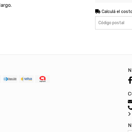
largo.
Calculá el cost
N
C
N