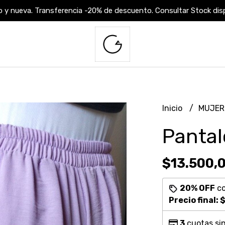
 y nueva. Transferencia -20% de descuento. Consultar Stock dispo
Inicio
MUJE
Pantal
$13.500,
20% OFF
c
Precio final:
$
3
cuotas sin