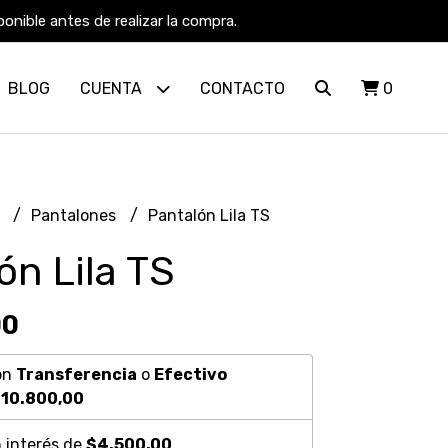
nible antes de realizar la compra.
BLOG
CUENTA
CONTACTO
0
R
Pantalones
Pantalón Lila TS
ón Lila TS
00
on
Transferencia
o
Efectivo
10.800,00
 interés de
$4.500,00