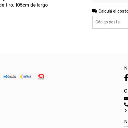
e tiro, 105cm de largo
Calculá el cost
N
C
N