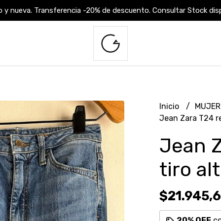
 y nueva. Transferencia -20% de descuento. Consultar Stock dispo
Inicio
MUJE
Jean Zara T24 re
Jean Z
tiro al
$21.945,
20% OFF
c