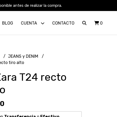
nible antes de realizar la compra.
BLOG
CUENTA
CONTACTO
0
R
JEANS y DENIM
cto tiro alto
ara T24 recto
to
60
on
Transferencia
o
Efectivo