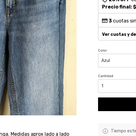
Precio final:
$
3
cuotas sin
Ver cuotas y d
Color
Cantidad
Tiempo estim
nga. Medidas aprox lado a lado