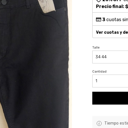
Precio final:
$
3
cuotas sin
Ver cuotas y d
Talle
Cantidad
Tiempo estim