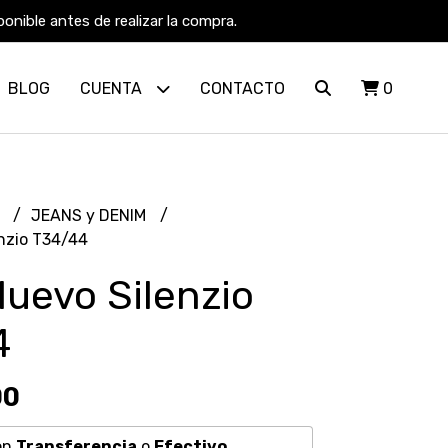
nible antes de realizar la compra.
BLOG
CUENTA
CONTACTO
0
R
JEANS y DENIM
nzio T34/44
uevo Silenzio
4
00
on
Transferencia
o
Efectivo