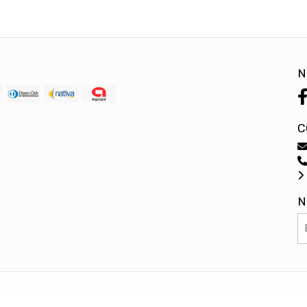
N
C
N