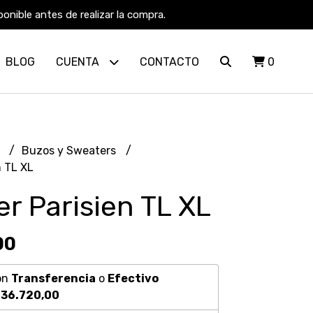
nible antes de realizar la compra.
BLOG
CUENTA
CONTACTO
0
R
Buzos y Sweaters
n TL XL
r Parisien TL XL
00
on
Transferencia
o
Efectivo
36.720,00