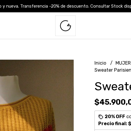
 y nueva. Transferencia -20% de descuento. Consultar Stock dispo
Inicio
MUJE
Sweater Parisie
Sweate
$45.900,
20% OFF
c
Precio final:
$