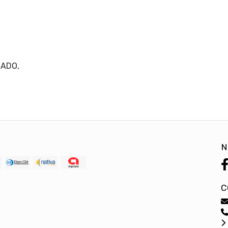
LADO,
N
C