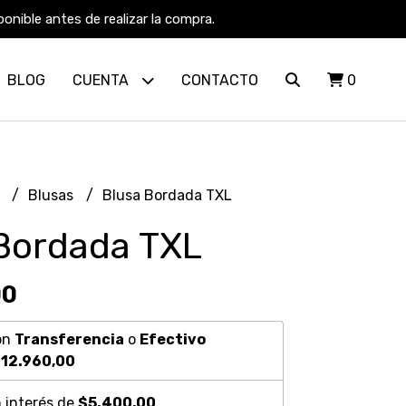
nible antes de realizar la compra.
BLOG
CUENTA
CONTACTO
0
R
Blusas
Blusa Bordada TXL
Bordada TXL
00
on
Transferencia
o
Efectivo
12.960,00
 interés de
$5.400,00