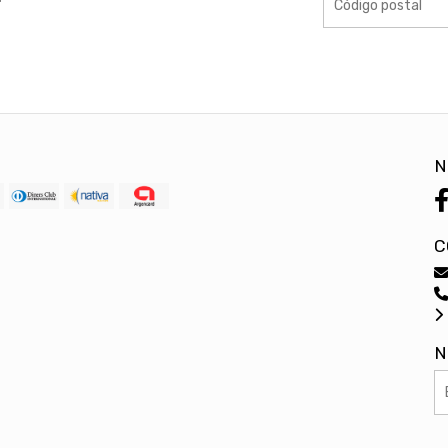
N
C
N