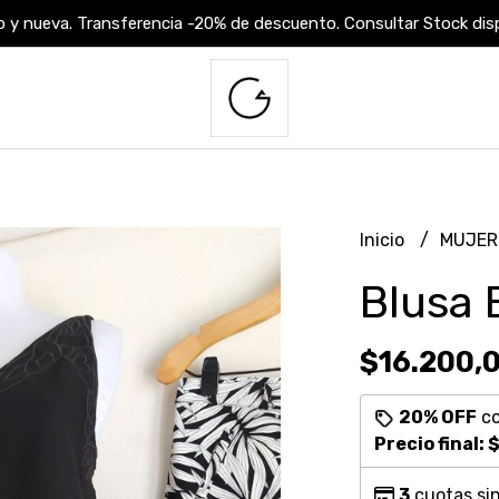
 y nueva. Transferencia -20% de descuento. Consultar Stock dispo
Inicio
MUJE
Blusa 
$16.200,
20% OFF
c
Precio final:
$
3
cuotas sin