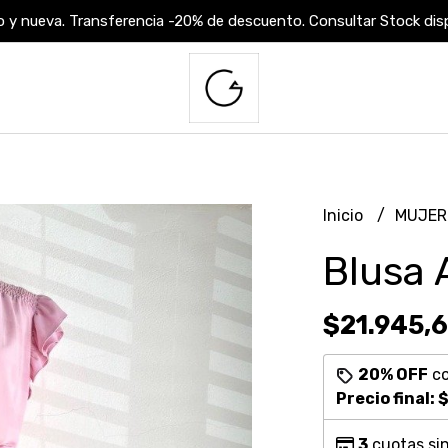
 y nueva. Transferencia -20% de descuento. Consultar Stock dispo
Inicio
MUJE
Blusa 
$21.945,
20% OFF
c
Precio final:
$
3
cuotas sin