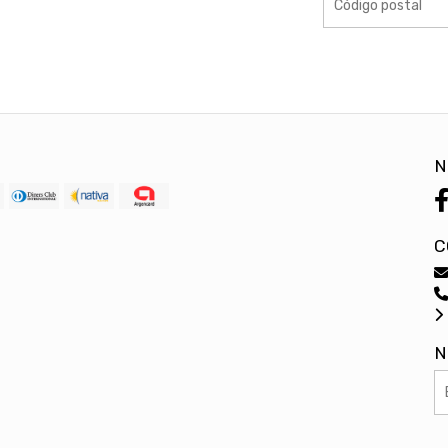
N
C
N