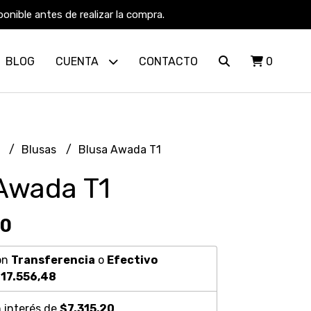
nible antes de realizar la compra.
BLOG
CUENTA
CONTACTO
0
R
Blusas
Blusa Awada T1
Awada T1
60
on
Transferencia
o
Efectivo
17.556,48
 interés de
$7.315,20