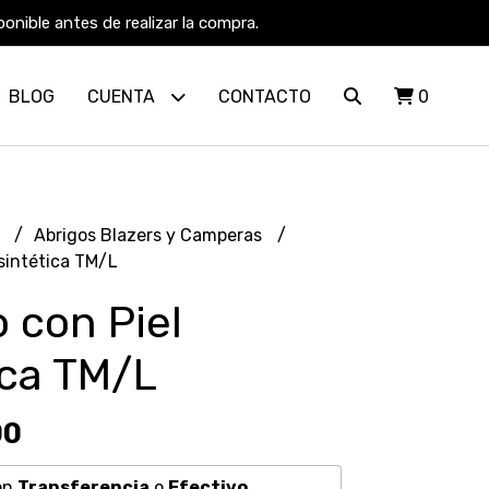
nible antes de realizar la compra.
BLOG
CUENTA
CONTACTO
0
R
Abrigos Blazers y Camperas
sintética TM/L
 con Piel
ica TM/L
00
on
Transferencia
o
Efectivo