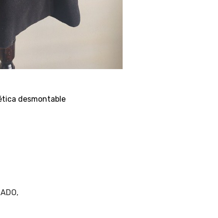
ética desmontable
LADO,