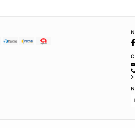
N
C
N