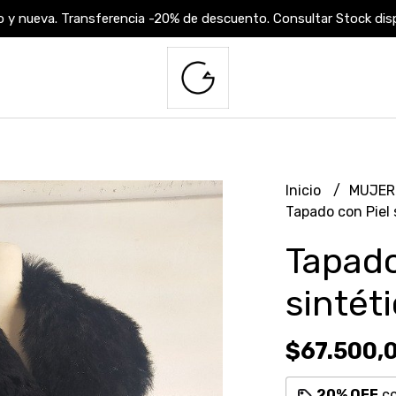
 y nueva. Transferencia -20% de descuento. Consultar Stock dispo
Inicio
MUJE
Tapado con Piel 
Tapado
sintét
$67.500,
20% OFF
c