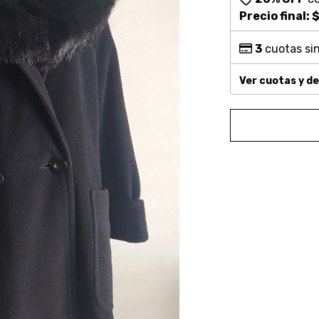
Precio final:
$
3
cuotas sin
Ver cuotas y d