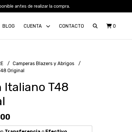
nible antes de realizar la compra.
BLOG
CUENTA
CONTACTO
0
RE
Camperas Blazers y Abrigos
T48 Original
 Italiano T48
l
,00
on
Transferencia
o
Efectivo